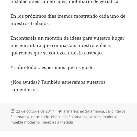
instalaciones comerciales, mobiliario de geriatría.
En los próximos días iremos mostrando cada uno de
nuestros trabajos.
Encontaréis un montón de ideas para vuestro hogar
nos encantará que compartais nuestro enlace,
queremos que se conozca nuestro trabajo.
Y sobretodo… esperamos que os guste.
¿Nos ayudas? También esperamos vuestros
comentarios.
Publicado
Etiquetas
23 de octubre de 2017
armarios en Salamanca
,
carpinteros
el
Salamanca
,
dormitorio
,
ebanistas Salamanca
,
lacado
,
madera
,
mueble moderno
,
muebles a medida